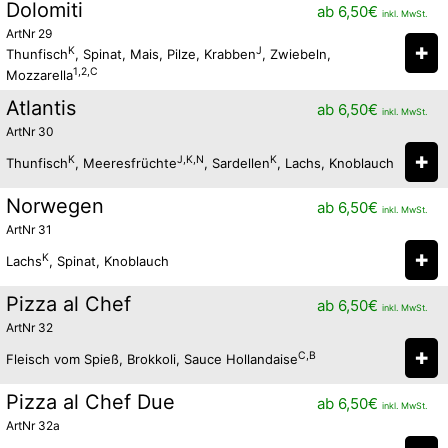
Dolomiti
ab
6,50
€
inkl. MwSt.
ArtNr 29
✚
K
J
Thunfisch
, Spinat, Mais, Pilze, Krabben
, Zwiebeln,
1,2,C
Mozzarella
Atlantis
ab
6,50
€
inkl. MwSt.
ArtNr 30
✚
K
J,K,N
K
Thunfisch
, Meeresfrüchte
, Sardellen
, Lachs, Knoblauch
Norwegen
ab
6,50
€
inkl. MwSt.
ArtNr 31
✚
K
Lachs
, Spinat, Knoblauch
Pizza al Chef
ab
6,50
€
inkl. MwSt.
ArtNr 32
✚
C,B
Fleisch vom Spieß, Brokkoli, Sauce Hollandaise
Pizza al Chef Due
ab
6,50
€
inkl. MwSt.
ArtNr 32a