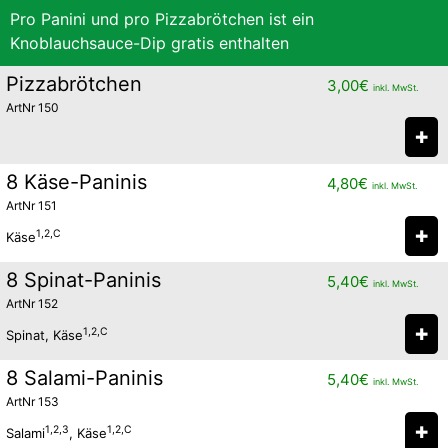
Pro Panini und pro Pizzabrötchen ist ein
Knoblauchsauce-Dip gratis enthalten
Pizzabrötchen
3,00
€
inkl. MwSt.
ArtNr 150
✚
8 Käse-Paninis
4,80
€
inkl. MwSt.
ArtNr 151
✚
1,2,C
Käse
8 Spinat-Paninis
5,40
€
inkl. MwSt.
ArtNr 152
✚
1,2,C
Spinat, Käse
8 Salami-Paninis
5,40
€
inkl. MwSt.
ArtNr 153
✚
1,2,3
1,2,C
Salami
, Käse