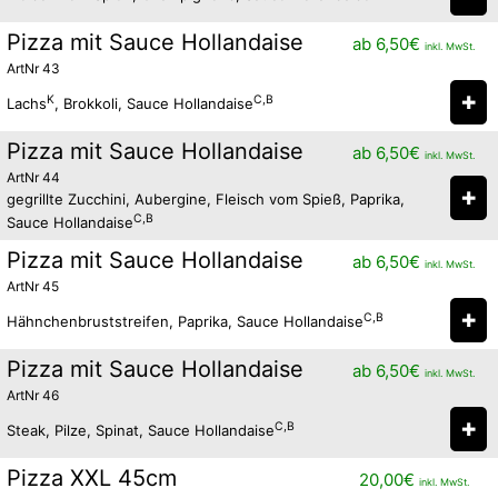
Pizza mit Sauce Hollandaise
ab
6,50
€
inkl. MwSt.
ArtNr 43
✚
K
C,B
Lachs
, Brokkoli, Sauce Hollandaise
Pizza mit Sauce Hollandaise
ab
6,50
€
inkl. MwSt.
ArtNr 44
✚
gegrillte Zucchini, Aubergine, Fleisch vom Spieß, Paprika,
C,B
Sauce Hollandaise
Pizza mit Sauce Hollandaise
ab
6,50
€
inkl. MwSt.
ArtNr 45
✚
C,B
Hähnchenbruststreifen, Paprika, Sauce Hollandaise
Pizza mit Sauce Hollandaise
ab
6,50
€
inkl. MwSt.
ArtNr 46
✚
C,B
Steak, Pilze, Spinat, Sauce Hollandaise
Pizza XXL 45cm
20,00
€
inkl. MwSt.