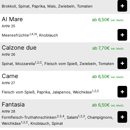
✚
Brokkoli, Spinat, Paprika, Mais, Zwiebeln, Tomaten
Al Mare
ab
6,50
€
inkl. MwSt.
ArtNr 25
✚
J,K,N
Meeresfrüchte
, Knoblauch
Calzone due
ab
7,70
€
inkl. MwSt.
ArtNr 26
✚
1,2,C
Spinat, Mozzarella
, Fleisch vom Spieß, Zwiebeln, Tomaten
Carne
ab
6,50
€
inkl. MwSt.
ArtNr 27
✚
1,2,C
Fleisch vom Spieß, Paprika, Jalapenos, Weichkäse
Fantasia
ab
6,50
€
inkl. MwSt.
ArtNr 28
✚
2,3,4
1,2,3
Formfleisch-Truthahnschinken
, Salami
, Champignons,
1,2,C
Weichkäse
, Knoblauch, Spinat