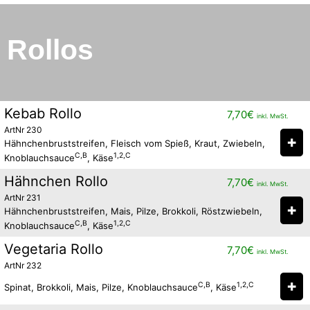
Rollos
Kebab Rollo
7,70
€
inkl. MwSt.
ArtNr 230
✚
Hähnchenbruststreifen, Fleisch vom Spieß, Kraut, Zwiebeln,
C,B
1,2,C
Knoblauchsauce
, Käse
Hähnchen Rollo
7,70
€
inkl. MwSt.
ArtNr 231
✚
Hähnchenbruststreifen, Mais, Pilze, Brokkoli, Röstzwiebeln,
C,B
1,2,C
Knoblauchsauce
, Käse
Vegetaria Rollo
7,70
€
inkl. MwSt.
ArtNr 232
✚
C,B
1,2,C
Spinat, Brokkoli, Mais, Pilze, Knoblauchsauce
, Käse