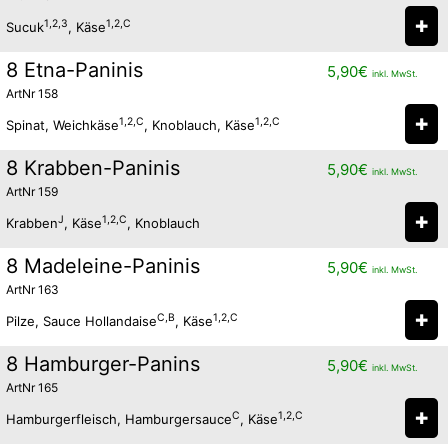
✚
1,2,3
1,2,C
Sucuk
, Käse
8 Etna-Paninis
5,90
€
inkl. MwSt.
ArtNr 158
✚
1,2,C
1,2,C
Spinat, Weichkäse
, Knoblauch, Käse
8 Krabben-Paninis
5,90
€
inkl. MwSt.
ArtNr 159
✚
J
1,2,C
Krabben
, Käse
, Knoblauch
8 Madeleine-Paninis
5,90
€
inkl. MwSt.
ArtNr 163
✚
C,B
1,2,C
Pilze, Sauce Hollandaise
, Käse
8 Hamburger-Panins
5,90
€
inkl. MwSt.
ArtNr 165
✚
C
1,2,C
Hamburgerfleisch, Hamburgersauce
, Käse