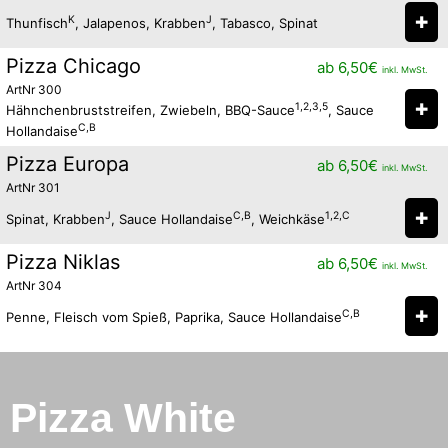
✚
K
J
Thunfisch
, Jalapenos, Krabben
, Tabasco, Spinat
Pizza Chicago
ab
6,50
€
inkl. MwSt.
ArtNr 300
✚
1,2,3,5
Hähnchenbruststreifen, Zwiebeln, BBQ-Sauce
, Sauce
C,B
Hollandaise
Pizza Europa
ab
6,50
€
inkl. MwSt.
ArtNr 301
✚
J
C,B
1,2,C
Spinat, Krabben
, Sauce Hollandaise
, Weichkäse
Pizza Niklas
ab
6,50
€
inkl. MwSt.
ArtNr 304
✚
C,B
Penne, Fleisch vom Spieß, Paprika, Sauce Hollandaise
Pizza White