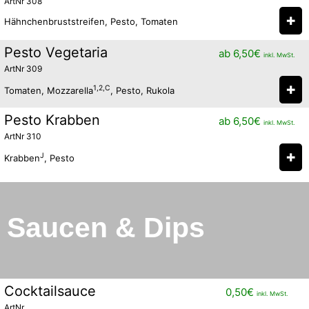
ArtNr 308
✚
Hähnchenbruststreifen, Pesto, Tomaten
Pesto Vegetaria
ab
6,50
€
inkl. MwSt.
ArtNr 309
✚
1,2,C
Tomaten, Mozzarella
, Pesto, Rukola
Pesto Krabben
ab
6,50
€
inkl. MwSt.
ArtNr 310
✚
J
Krabben
, Pesto
Saucen & Dips
Cocktailsauce
0,50
€
inkl. MwSt.
ArtNr