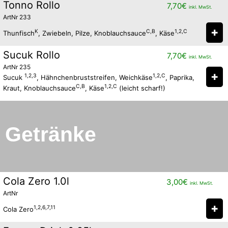
Tonno Rollo
7,70
€
inkl. MwSt.
ArtNr 233
✚
K
C,B
1,2,C
Thunfisch
, Zwiebeln, Pilze, Knoblauchsauce
, Käse
Sucuk Rollo
7,70
€
inkl. MwSt.
ArtNr 235
✚
1,2,3
1,2,C
Sucuk
, Hähnchenbruststreifen, Weichkäse
, Paprika,
C,B
1,2,C
Kraut, Knoblauchsauce
, Käse
(leicht scharf!)
Getränke
Cola Zero 1.0l
3,00
€
inkl. MwSt.
ArtNr
✚
1,2,6,7,11
Cola Zero