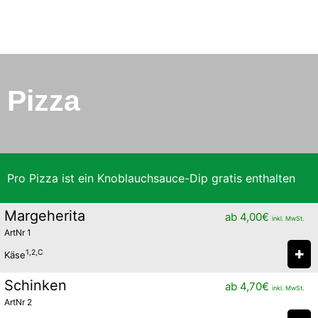
Pizza
Pro Pizza ist ein Knoblauchsauce-Dip gratis enthalten
Margeherita
ab
4,00
€
inkl. MwSt.
ArtNr 1
✚
1,2,C
Käse
Schinken
ab
4,70
€
inkl. MwSt.
ArtNr 2