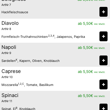
ArtNr 7
✚
Hackfleischsauce
Diavolo
ab
5,50
€
inkl. MwSt.
ArtNr 8
✚
2,3,4
Formfleisch-Truthahnschinken
, Jalapenos, Paprika
Napoli
ab
5,50
€
inkl. MwSt.
ArtNr 9
✚
K
Sardellen
, Kapern, Oliven, Knoblauch
Caprese
ab
5,50
€
inkl. MwSt.
ArtNr 10
✚
1,2,C
Mozzarella
, Tomate, Basilikum
Spinaci
ab
5,50
€
inkl. MwSt.
ArtNr 11
✚
B
Spinat, Ei
, Knoblauch