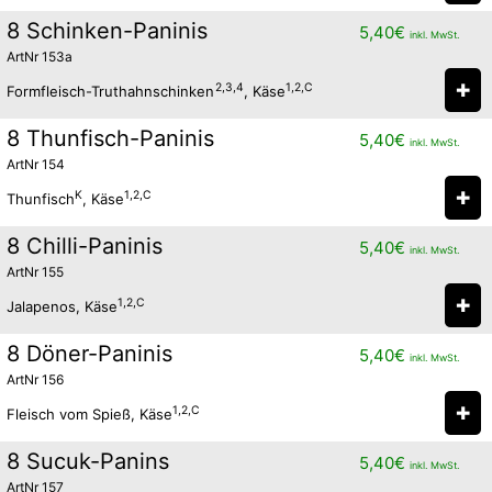
8 Schinken-Paninis
5,40
€
inkl. MwSt.
ArtNr 153a
✚
2,3,4
1,2,C
Formfleisch-Truthahnschinken
, Käse
8 Thunfisch-Paninis
5,40
€
inkl. MwSt.
ArtNr 154
✚
K
1,2,C
Thunfisch
, Käse
8 Chilli-Paninis
5,40
€
inkl. MwSt.
ArtNr 155
✚
1,2,C
Jalapenos, Käse
8 Döner-Paninis
5,40
€
inkl. MwSt.
ArtNr 156
✚
1,2,C
Fleisch vom Spieß, Käse
8 Sucuk-Panins
5,40
€
inkl. MwSt.
ArtNr 157