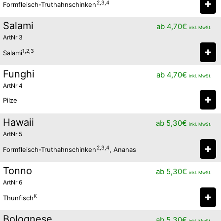
✚
2,3,4
Formfleisch-Truthahnschinken
Salami
ab
4,70
€
inkl. MwSt.
ArtNr 3
✚
1,2,3
Salami
Funghi
ab
4,70
€
inkl. MwSt.
ArtNr 4
✚
Pilze
Hawaii
ab
5,30
€
inkl. MwSt.
ArtNr 5
✚
2,3,4
Formfleisch-Truthahnschinken
, Ananas
Tonno
ab
5,30
€
inkl. MwSt.
ArtNr 6
✚
K
Thunfisch
Bolognese
ab
5,30
€
inkl. MwSt.