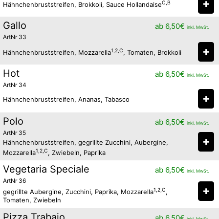
✚
C,B
Hähnchenbruststreifen, Brokkoli, Sauce Hollandaise
Gallo
ab
6,50
€
inkl. MwSt.
ArtNr 33
✚
1,2,C
Hähnchenbruststreifen, Mozzarella
, Tomaten, Brokkoli
Hot
ab
6,50
€
inkl. MwSt.
ArtNr 34
✚
Hähnchenbruststreifen, Ananas, Tabasco
Polo
ab
6,50
€
inkl. MwSt.
ArtNr 35
✚
Hähnchenbruststreifen, gegrillte Zucchini, Aubergine,
1,2,C
Mozzarella
, Zwiebeln, Paprika
Vegetaria Speciale
ab
6,50
€
inkl. MwSt.
ArtNr 36
✚
1,2,C
gegrillte Aubergine, Zucchini, Paprika, Mozzarella
,
Tomaten, Zwiebeln
Pizza Trabajo
ab
6,50
€
inkl. MwSt.