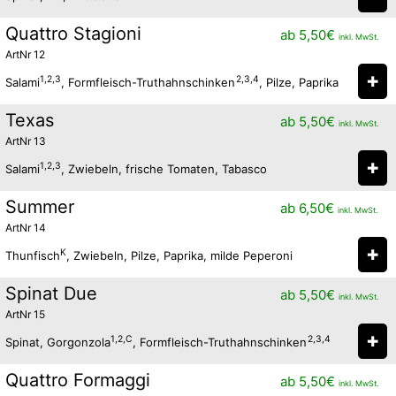
Quattro Stagioni
ab
5,50
€
inkl. MwSt.
ArtNr 12
✚
1,2,3
2,3,4
Salami
, Formfleisch-Truthahnschinken
, Pilze, Paprika
Texas
ab
5,50
€
inkl. MwSt.
ArtNr 13
✚
1,2,3
Salami
, Zwiebeln, frische Tomaten, Tabasco
Summer
ab
6,50
€
inkl. MwSt.
ArtNr 14
✚
K
Thunfisch
, Zwiebeln, Pilze, Paprika, milde Peperoni
Spinat Due
ab
5,50
€
inkl. MwSt.
ArtNr 15
✚
1,2,C
2,3,4
Spinat, Gorgonzola
, Formfleisch-Truthahnschinken
Quattro Formaggi
ab
5,50
€
inkl. MwSt.