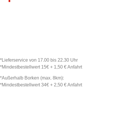
>
PIZZA
>
PIZZA WHITE
>
SAUCEN & DIPS
>
NUDEL
>
DÖNER
>
FRENCH TACOS
>
PIZZABRÖTCHEN & PANINI
>
ROLLOS
>
GETRÄNKE
>
SALATE
>
SONSTIGES
>
WRAPS
*Lieferservice von 17.00 bis 22.30 Uhr
*Mindestbestellwert 15€ + 1,50 € Anfahrt
*Außerhalb Borken (max. 8km):
*Mindestbestellwert 34€ + 2,50 € Anfahrt