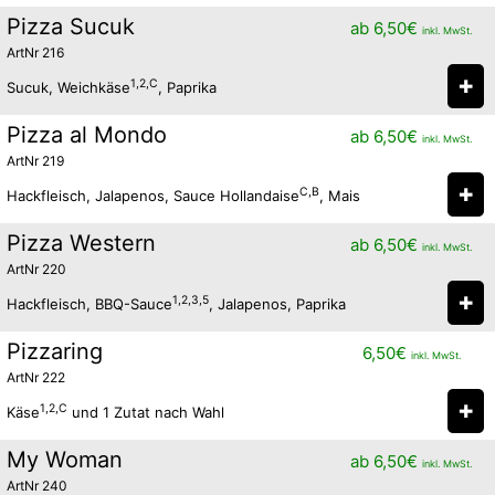
Pizza Sucuk
ab
6,50
€
inkl. MwSt.
ArtNr 216
✚
1,2,C
Sucuk, Weichkäse
, Paprika
Pizza al Mondo
ab
6,50
€
inkl. MwSt.
ArtNr 219
✚
C,B
Hackfleisch, Jalapenos, Sauce Hollandaise
, Mais
Pizza Western
ab
6,50
€
inkl. MwSt.
ArtNr 220
✚
1,2,3,5
Hackfleisch, BBQ-Sauce
, Jalapenos, Paprika
Pizzaring
6,50
€
inkl. MwSt.
ArtNr 222
✚
1,2,C
Käse
und 1 Zutat nach Wahl
My Woman
ab
6,50
€
inkl. MwSt.
ArtNr 240