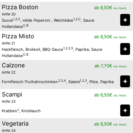
Pizza Boston
ab
6,50
€
inkl. MwSt.
ArtNr 20
✚
1,2,3
1,2,C
Sucuk
, milde Peperoni , Weichkäse
, Sauce
C,B
Hollandaise
Pizza Misto
ab
6,50
€
inkl. MwSt.
ArtNr 21
✚
1,2,3,5
Hackfleisch, Brokkoli, BBQ-Sauce
, Paprika, Sauce
C,B
Hollandaise
Calzone
ab
7,70
€
inkl. MwSt.
ArtNr 22
✚
2,3,4
1,2,3
Formfleisch-Truthahnschinken
, Salami
, Pilze, Paprika
Scampi
ab
6,50
€
inkl. MwSt.
ArtNr 23
✚
J
Krabben
, Knoblauch
Vegetaria
ab
6,50
€
inkl. MwSt.
ArtNr 24