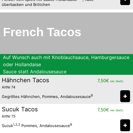
überbacken und Brötchen
French Tacos
Auf Wunsch auch mit Knoblauchsauce, Hamburgersauce
oder Hollandaise
Sauce statt Andalousesauce
Hähnchen Tacos
7,50
€
inkl. MwSt.
ArtNr 74
✚
B
Gegrilltes Hähnchen, Pommes, Andalousesauce
Sucuk Tacos
7,50
€
inkl. MwSt.
ArtNr 75
✚
1,2,3
B
Sucuk
Pommes, Andalousesauce