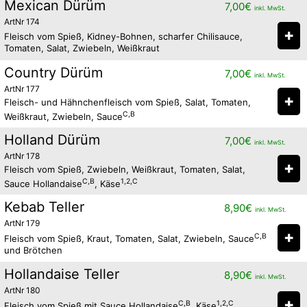
Mexican Dürüm
7,00
€
inkl. MwSt.
ArtNr 174
✚
Fleisch vom Spieß, Kidney-Bohnen, scharfer Chilisauce,
Tomaten, Salat, Zwiebeln, Weißkraut
Country Dürüm
7,00
€
inkl. MwSt.
ArtNr 177
✚
Fleisch- und Hähnchenfleisch vom Spieß, Salat, Tomaten,
C,B
Weißkraut, Zwiebeln, Sauce
Holland Dürüm
7,00
€
inkl. MwSt.
ArtNr 178
✚
Fleisch vom Spieß, Zwiebeln, Weißkraut, Tomaten, Salat,
C,B
1,2,C
Sauce Hollandaise
, Käse
Kebab Teller
8,90
€
inkl. MwSt.
ArtNr 179
✚
C,B
Fleisch vom Spieß, Kraut, Tomaten, Salat, Zwiebeln, Sauce
und Brötchen
Hollandaise Teller
8,90
€
inkl. MwSt.
ArtNr 180
✚
C,B
1,2,C
Fleisch vom Spieß mit Sauce Hollandaise
, Käse