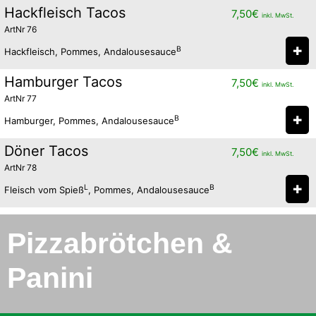
Hackfleisch Tacos
7,50
€
inkl. MwSt.
ArtNr 76
✚
B
Hackfleisch, Pommes, Andalousesauce
Hamburger Tacos
7,50
€
inkl. MwSt.
ArtNr 77
✚
B
Hamburger, Pommes, Andalousesauce
Döner Tacos
7,50
€
inkl. MwSt.
ArtNr 78
✚
L
B
Fleisch vom Spieß
, Pommes, Andalousesauce
Pizzabrötchen &
Panini