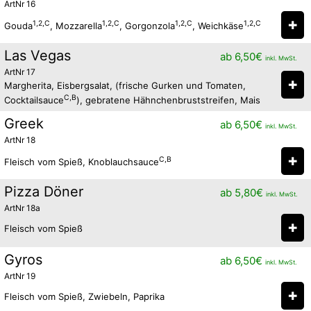
ArtNr 16
✚
1,2,C
1,2,C
1,2,C
1,2,C
Gouda
, Mozzarella
, Gorgonzola
, Weichkäse
Las Vegas
ab
6,50
€
inkl. MwSt.
ArtNr 17
✚
Margherita, Eisbergsalat, (frische Gurken und Tomaten,
C,B
Cocktailsauce
), gebratene Hähnchenbruststreifen, Mais
Greek
ab
6,50
€
inkl. MwSt.
ArtNr 18
✚
C,B
Fleisch vom Spieß, Knoblauchsauce
Pizza Döner
ab
5,80
€
inkl. MwSt.
ArtNr 18a
✚
Fleisch vom Spieß
Gyros
ab
6,50
€
inkl. MwSt.
ArtNr 19
✚
Fleisch vom Spieß, Zwiebeln, Paprika