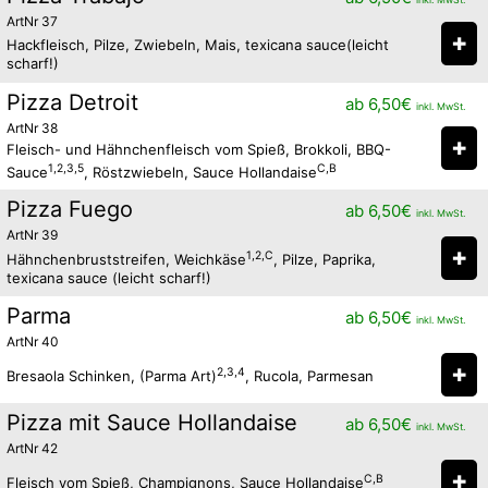
ArtNr 37
✚
Hackfleisch, Pilze, Zwiebeln, Mais, texicana sauce(leicht
scharf!)
Pizza Detroit
ab
6,50
€
inkl. MwSt.
ArtNr 38
✚
Fleisch- und Hähnchenfleisch vom Spieß, Brokkoli, BBQ-
1,2,3,5
C,B
Sauce
, Röstzwiebeln, Sauce Hollandaise
Pizza Fuego
ab
6,50
€
inkl. MwSt.
ArtNr 39
✚
1,2,C
Hähnchenbruststreifen, Weichkäse
, Pilze, Paprika,
texicana sauce (leicht scharf!)
Parma
ab
6,50
€
inkl. MwSt.
ArtNr 40
✚
2,3,4
Bresaola Schinken, (Parma Art)
, Rucola, Parmesan
Pizza mit Sauce Hollandaise
ab
6,50
€
inkl. MwSt.
ArtNr 42
✚
C,B
Fleisch vom Spieß, Champignons, Sauce Hollandaise