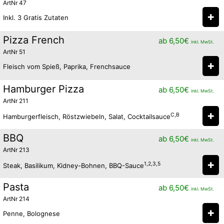
ArtNr 47
✚
Inkl. 3 Gratis Zutaten
Pizza French
ab
6,50
€
inkl. MwSt.
ArtNr 51
✚
Fleisch vom Spieß, Paprika, Frenchsauce
Hamburger Pizza
ab
6,50
€
inkl. MwSt.
ArtNr 211
✚
C,B
Hamburgerfleisch, Röstzwiebeln, Salat, Cocktailsauce
BBQ
ab
6,50
€
inkl. MwSt.
ArtNr 213
✚
1,2,3,5
Steak, Basilikum, Kidney-Bohnen, BBQ-Sauce
Pasta
ab
6,50
€
inkl. MwSt.
ArtNr 214
✚
Penne, Bolognese