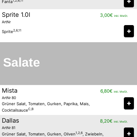
✚
1,2,6,11
Fanta
Sprite 1.0l
3,00
€
inkl. MwSt.
ArtNr
✚
2,6,11
Sprite
Salate
Mista
6,80
€
inkl. MwSt.
ArtNr 80
✚
Grüner Salat, Tomaten, Gurken, Paprika, Mais,
C,B
Cocktailsauce
Dallas
8,20
€
inkl. MwSt.
ArtNr 81
✚
1,2,6
Grüner Salat, Tomaten, Gurken, Oliven
, Zwiebeln,